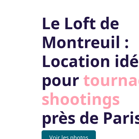
Le Loft de
Montreuil :
Location idé
pour
tourna
shootings
près de Pari
Voir les photos