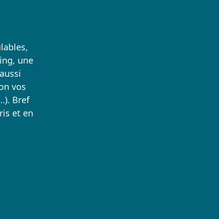
lables,
ing, une
 aussi
lon vos
…). Bref
ris et en
À proximité des